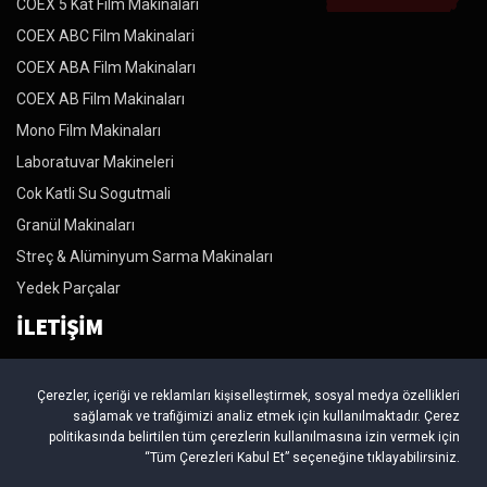
COEX 5 Kat Film Makinalari
COEX ABC Film Makinalari
COEX ABA Film Makinaları
COEX AB Film Makinaları
Mono Film Makinaları
Laboratuvar Makineleri
Cok Katli Su Sogutmali
Granül Makinaları
Streç & Alüminyum Sarma Makinaları
Yedek Parçalar
İLETİŞİM
Özgülmak Plastik Makinalari Ltd. Şti. Tel : +90 212 567 55 24 Tel :
Çerezler, içeriği ve reklamları kişiselleştirmek, sosyal medya özellikleri
+90 212 567 98 64 Tel : +90 212 879 29 94 Fax : +90 212 879 29
sağlamak ve trafiğimizi analiz etmek için kullanılmaktadır. Çerez
95 http://www.ozgulmak.com E-Mail : info@ozgulmak.com
politikasında belirtilen tüm çerezlerin kullanılmasına izin vermek için
Adres : Beylikduzu Organize Sanayi Bölgesi. Mermerciler Sanayi
“Tüm Çerezleri Kabul Et” seçeneğine tıklayabilirsiniz.
Sitesi 4. Cadde No:4/B Yakuplu Beylikduzu / Istanbul