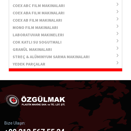
COEX ABC FILM MAKINALARI
COEX ABA FILM MAKINALARI
COEX AB FILM MAKINALARI
MONO FILM MAKINALARI
LABORATUVAR MAKINELERI
COK KATLI SU SOGUTMALI
GRANÜL MAKINALARI
STREÇ & ALÜMINYUM SARMA MAKINALARI
YEDEK PARÇALAR
Bize Ulaşın: