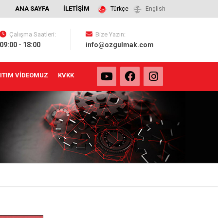
ANA SAYFA
İLETİŞİM
Türkçe
English
Çalışma Saatleri:
Bize Yazın:
09:00 - 18:00
info@ozgulmak.com
ITIM VİDEOMUZ
KVKK