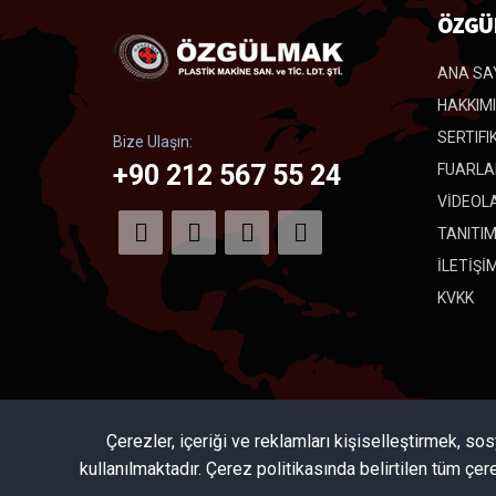
ÖZGÜ
ANA SA
HAKKIM
SERTIFI
Bize Ulaşın:
+90 212 567 55 24
FUARLA
VİDEOL
TANITI
İLETİŞİ
KVKK
Çerezler, içeriği ve reklamları kişiselleştirmek, so
kullanılmaktadır. Çerez politikasında belirtilen tüm çer