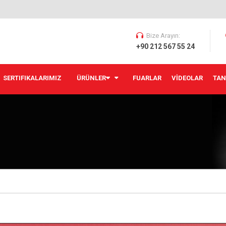
Bize Arayın:
+90 212 567 55 24
SERTIFIKALARIMIZ
ÜRÜNLER
FUARLAR
VİDEOLAR
TAN