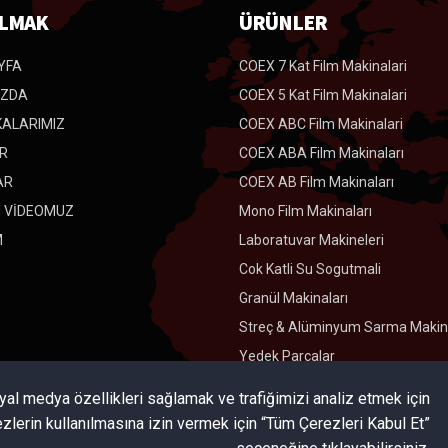
LMAK
ÜRÜNLER
YFA
COEX 7 Kat Film Makinalari
IZDA
COEX 5 Kat Film Makinalari
KALARIMIZ
COEX ABC Film Makinalari
R
COEX ABA Film Makinaları
AR
COEX AB Film Makinaları
M VİDEOMUZ
Mono Film Makinaları
M
Laboratuvar Makineleri
Cok Katli Su Sogutmali
Granül Makinaları
Streç & Alüminyum Sarma Makina
Yedek Parçalar
syal medya özellikleri sağlamak ve trafiğimizi analiz etmek için
ezlerin kullanılmasına izin vermek için “Tüm Çerezleri Kabul Et”